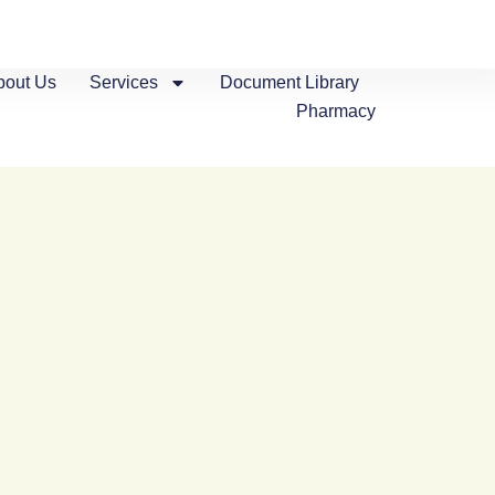
bout Us
Services
Document Library
Pharmacy