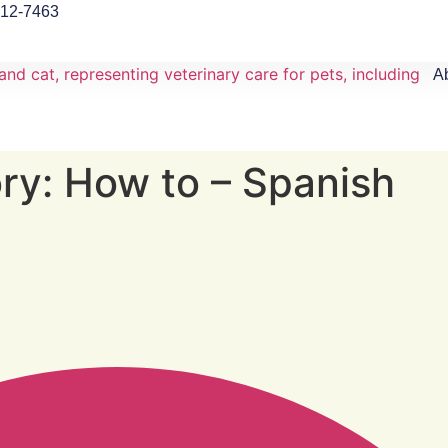
912-7463
A
ry:
How to – Spanish