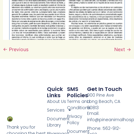
←
Previous
Next
→
Quick
SMS
Get In Touch
Links
Policies
900 Pine Ave
About Us
Terms and
Long Beach, CA
Conditions
90813
Services
Email:
Privacy
Document
info@pineanimalhosp
Policy
Library
Thank you for
Phone: 562-912-
Document
choosing the best
Pharmacy