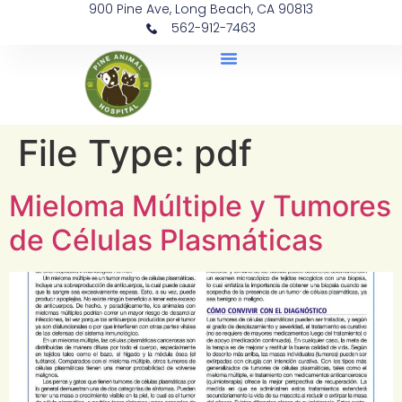
900 Pine Ave, Long Beach, CA 90813
562-912-7463
Document Library
File Type:
pdf
Mieloma Múltiple y Tumores
de Células Plasmáticas